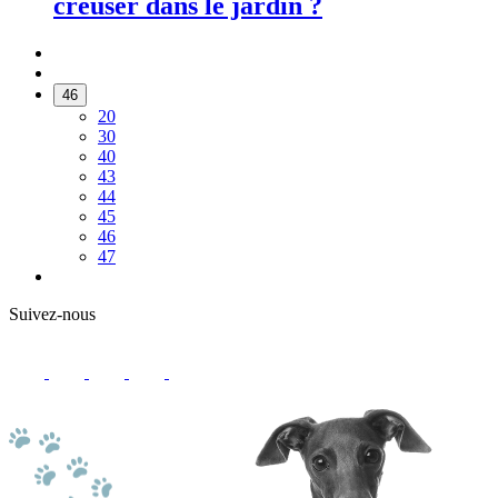
creuser dans le jardin ?
46
20
30
40
43
44
45
46
47
Suivez-nous