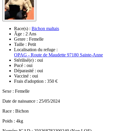
Race(s) :
Bichon maltais
Âge :
2 Ans
Genre :
Femelle
Taille :
Petit
Localisation du refuge :
OPAG - Route de Maudette 97180 Sainte-Anne
Stérilisé(e) :
oui
Pucé :
oui
Déparasité :
oui
Vacciné :
oui
Frais d'adoption :
350 €
Sexe : Femelle
Date de naissance : 25/05/2024
Race : Bichon
Poids : 4kg
Numéro ICAD : 250268782300249 (Non LOF)