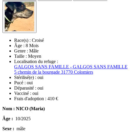
Race(s) :
Croisé
Âge :
8 Mois
Genre :
Mâle
Taille :
Moyen
Localisation du refuge :
GALGOS SANS FAMILLE - GALGOS SANS FAMILLE
5 chemin de la bourgade 31770 Colomiers
Stérilisé(e) :
oui
Pucé :
oui
Déparasité :
oui
Vacciné :
oui
Frais d'adoption :
410 €
Nom : NICO (Maria)
Âge :
10/2025
Sexe :
mâle