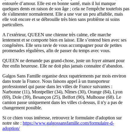
entourée d’amour. Elle est en bonne santé, mais il lui manque
quelques dents en raison de son âge ; cela ne l'empêche toutefois pas
de s'alimenter normalement. Elle a une vue un peu affaiblie, mais
elle voit encore et se débrouille très bien sans problème ni soins
particuliers.
A l’extérieur, QUEEN une chienne très calme, elle marche
lentement et se comporte bien en laisse. Elle s’entend bien avec ses
congénères. Elle sera ravie de vous accompagner pour de petites
promenades régulières, afin de passer du temps avec vous.
QUEEN ne demande pas grand-chose, juste un foyer aimant pour
être enfin heureuse. Elle ne doit plus jamais connaitre d’abandon.
Galgos Sans Famille organise deux rapatriements par mois environ
dans toute la France. Nous faisons appel à un transporteur
professionnel qui passe dans les villes de France suivantes :
Narbonne (11), Montpellier (34), Nîmes (30), Orange (84), Lyon
(69), Dole (39), Besançon (25), Belfort (90), Mulhouse (68). Le
camion passe uniquement dans les villes ci-dessus, il n'y a pas de
changement possible.
Si ce chien vous intéresse, retrouvez le formulaire d'adoption sur
notre site :
https://www.galgossansfamille.com/formulaire-d-
adoption/