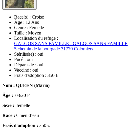
Race(s) :
Croisé
Âge :
12 Ans
Genre :
Femelle
Taille :
Moyen
Localisation du refuge :
GALGOS SANS FAMILLE - GALGOS SANS FAMILLE
5 chemin de la bourgade 31770 Colomiers
Stérilisé(e) :
oui
Pucé :
oui
Déparasité :
oui
Vacciné :
oui
Frais d'adoption :
350 €
Nom : QUEEN (Maria)
Âge :
03/2014
Sexe :
femelle
Race :
Chien d’eau
Frais d'adoption :
350 €