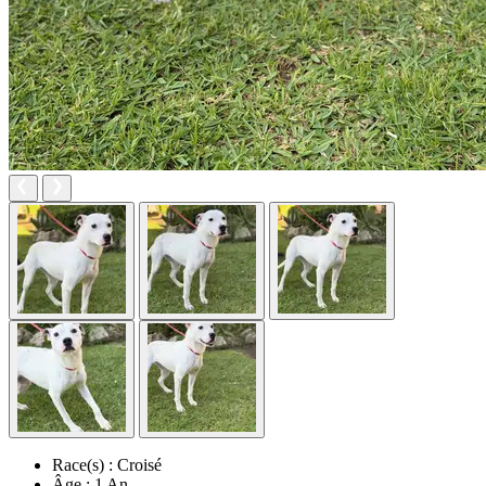
Race(s) :
Croisé
Âge :
1 An