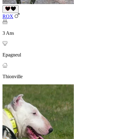
ROX
3 Ans
Epagneul
Thionville