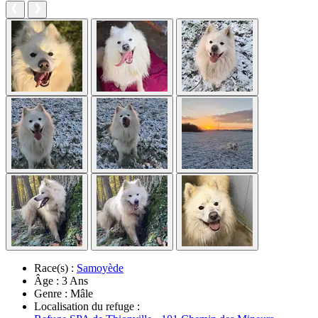
Race(s) :
Samoyède
Âge :
3 Ans
Genre :
Mâle
Localisation du refuge :