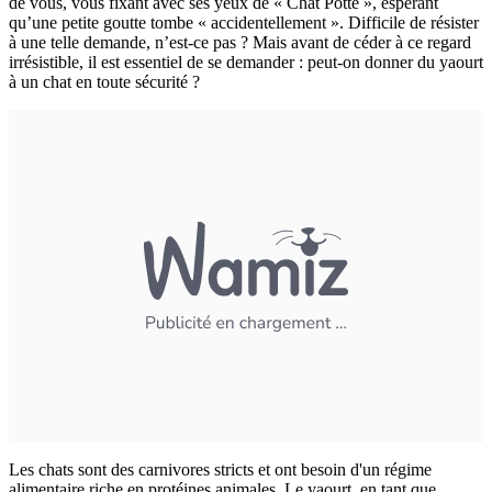
de vous, vous fixant avec ses yeux de « Chat Potté », espérant
qu’une petite goutte tombe « accidentellement ». Difficile de résister
à une telle demande, n’est-ce pas ? Mais avant de céder à ce regard
irrésistible, il est essentiel de se demander : peut-on donner du yaourt
à un chat en toute sécurité ?
Les chats sont des carnivores stricts et ont besoin d'un régime
alimentaire riche en protéines animales. Le yaourt, en tant que