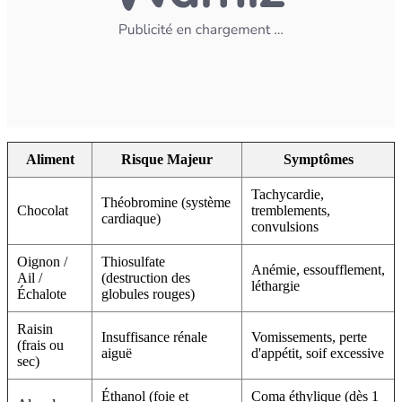
Aliment
Risque Majeur
Symptômes
Tachycardie,
Théobromine (système
Chocolat
tremblements,
cardiaque)
convulsions
Oignon /
Thiosulfate
Anémie, essoufflement,
Ail /
(destruction des
léthargie
Échalote
globules rouges)
Raisin
Insuffisance rénale
Vomissements, perte
(frais ou
aiguë
d'appétit, soif excessive
sec)
Éthanol (foie et
Coma éthylique (dès 1