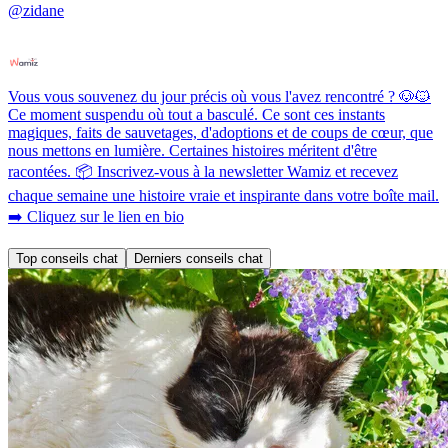
@zidane
Vous vous souvenez du jour précis où vous l'avez rencontré ? 🐶🐱
Ce moment suspendu où tout a basculé. Ce sont ces instants
magiques, faits de sauvetages, d'adoptions et de coups de cœur, que
nous mettons en lumière. Certaines histoires méritent d'être
racontées. 📦 Inscrivez-vous à la newsletter Wamiz et recevez
chaque semaine une histoire vraie et inspirante dans votre boîte mail.
➡️ Cliquez sur le lien en bio
Top conseils chat
Derniers conseils chat