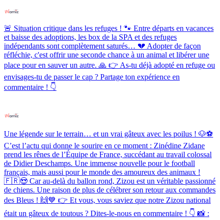
🚨 Situation critique dans les refuges ! 🐾 Entre départs en vacances
et baisse des adoptions, les box de la SPA et des refuges
indépendants sont complètement saturés… 💔 Adopter de façon
réfléchie, c'est offrir une seconde chance à un animal et libérer une
place pour en sauver un autre. 🙏 👉 As-tu déjà adopté en refuge ou
envisages-tu de passer le cap ? Partage ton expérience en
commentaire ! 👇
Une légende sur le terrain… et un vrai gâteux avec les poilus ! 🐶⚽️
C’est l’actu qui donne le sourire en ce moment : Zinédine Zidane
prend les rênes de l’Équipe de France, succédant au travail colossal
de Didier Deschamps. Une immense nouvelle pour le football
français, mais aussi pour le monde des amoureux des animaux !
🇫🇷😍 Car au-delà du ballon rond, Zizou est un véritable passionné
de chiens. Une raison de plus de célébrer son retour aux commandes
des Bleus ! 🙌💙 👉 Et vous, vous saviez que notre Zizou national
était un gâteux de toutous ? Dites-le-nous en commentaire ! 👇 📸 :