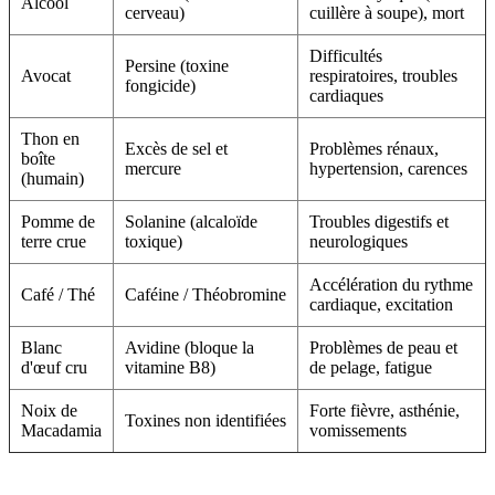
Alcool
cerveau)
cuillère à soupe), mort
Difficultés
Persine (toxine
Avocat
respiratoires, troubles
fongicide)
cardiaques
Thon en
Excès de sel et
Problèmes rénaux,
boîte
mercure
hypertension, carences
(humain)
Pomme de
Solanine (alcaloïde
Troubles digestifs et
terre crue
toxique)
neurologiques
Accélération du rythme
Café / Thé
Caféine / Théobromine
cardiaque, excitation
Blanc
Avidine (bloque la
Problèmes de peau et
d'œuf cru
vitamine B8)
de pelage, fatigue
Noix de
Forte fièvre, asthénie,
Toxines non identifiées
Macadamia
vomissements