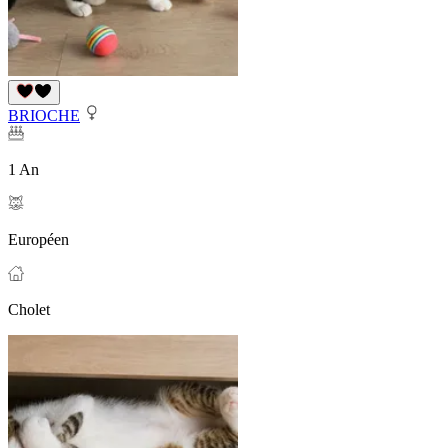
BRIOCHE
1 An
Européen
Cholet