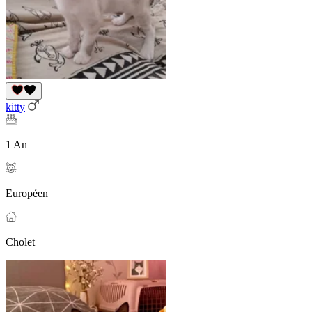
kitty
1 An
Européen
Cholet