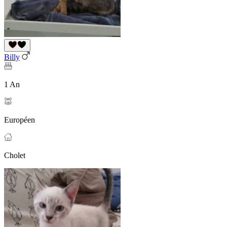
Billy
1 An
Européen
Cholet