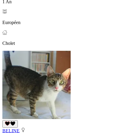
1 An
Européen
Cholet
BELINE