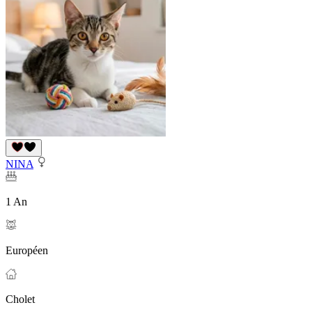
NINA
1 An
Européen
Cholet