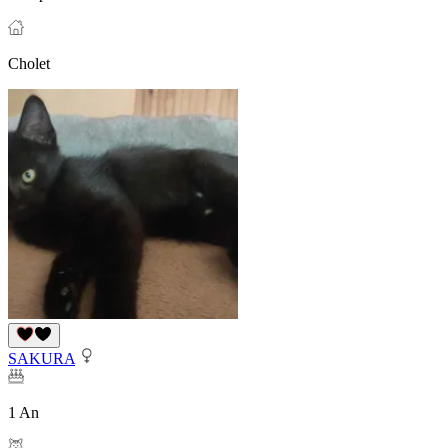
Cholet
SAKURA
1 An