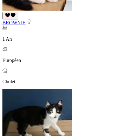
BROWNIE
1 An
Européen
Cholet