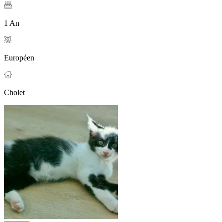
1 An
Européen
Cholet