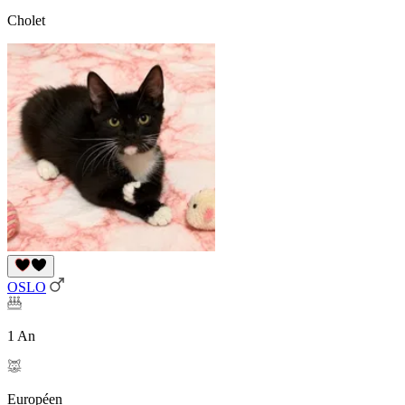
Cholet
OSLO
1 An
Européen