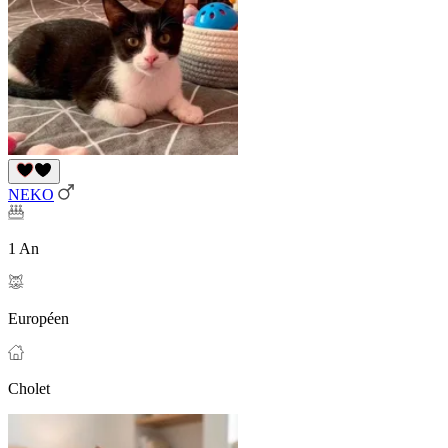
NEKO
1 An
Européen
Cholet