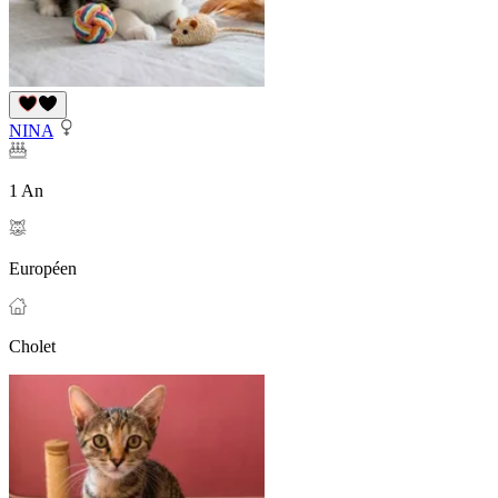
NINA
1 An
Européen
Cholet