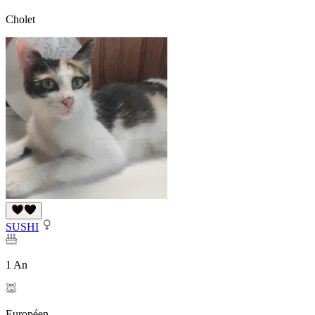
Cholet
SUSHI
1 An
Européen