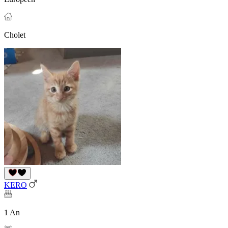
Cholet
KERO
1 An