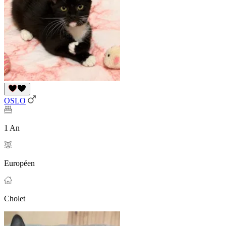
OSLO
1 An
Européen
Cholet