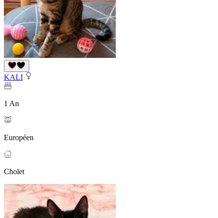
KALI
1 An
Européen
Cholet