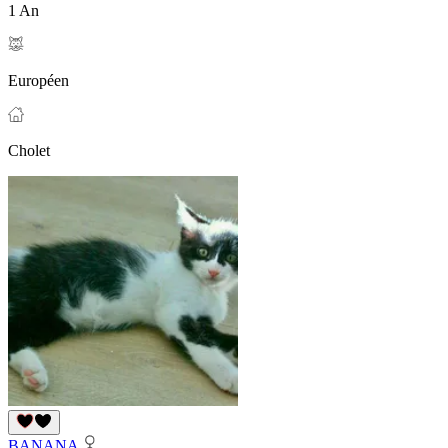
1 An
Européen
Cholet
BANANA