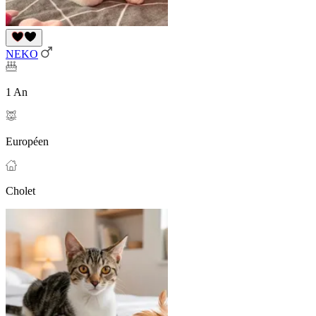
NEKO
1 An
Européen
Cholet