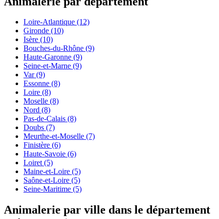
Animalerie par département
Loire-Atlantique
(12)
Gironde
(10)
Isère
(10)
Bouches-du-Rhône
(9)
Haute-Garonne
(9)
Seine-et-Marne
(9)
Var
(9)
Essonne
(8)
Loire
(8)
Moselle
(8)
Nord
(8)
Pas-de-Calais
(8)
Doubs
(7)
Meurthe-et-Moselle
(7)
Finistère
(6)
Haute-Savoie
(6)
Loiret
(5)
Maine-et-Loire
(5)
Saône-et-Loire
(5)
Seine-Maritime
(5)
Animalerie par ville dans le département