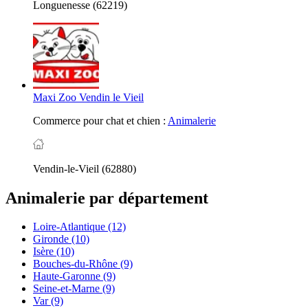
Longuenesse (62219)
Maxi Zoo Vendin le Vieil
Commerce pour chat et chien :
Animalerie
Vendin-le-Vieil (62880)
Animalerie par département
Loire-Atlantique
(12)
Gironde
(10)
Isère
(10)
Bouches-du-Rhône
(9)
Haute-Garonne
(9)
Seine-et-Marne
(9)
Var
(9)