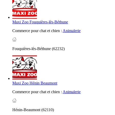
Maxi Zoo Fouquières-lès-Béthune
Commerce pour chat et chien :
Animalerie
Fouquières-lès-Béthune (62232)
Maxi Zoo Hénin Beaumont
Commerce pour chat et chien :
Animalerie
Hénin-Beaumont (62110)