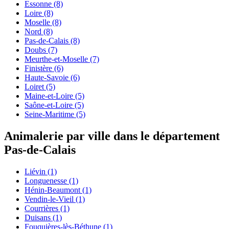
Essonne
(8)
Loire
(8)
Moselle
(8)
Nord
(8)
Pas-de-Calais
(8)
Doubs
(7)
Meurthe-et-Moselle
(7)
Finistère
(6)
Haute-Savoie
(6)
Loiret
(5)
Maine-et-Loire
(5)
Saône-et-Loire
(5)
Seine-Maritime
(5)
Animalerie par ville dans le département
Pas-de-Calais
Liévin
(1)
Longuenesse
(1)
Hénin-Beaumont
(1)
Vendin-le-Vieil
(1)
Courrières
(1)
Duisans
(1)
Fouquières-lès-Béthune
(1)