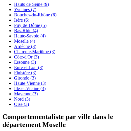
Hauts-de-Seine
(9)
Yvelines
(7)
Bouches-du-Rhône
(6)
Isère
(6)
Puy-de-Dôme
(5)
Bas-Rhin
(4)
Haute-Savoie
(4)
Moselle
(4)
Ardèche
(3)
Charente-Maritime
(3)
Côte-d'Or
(3)
Essonne
(3)
Eure-et-Loir
(3)
Finistère
(3)
Gironde
(3)
Haute-Vienne
(3)
Ille-et-Vilaine
(3)
Mayenne
(3)
Nord
(3)
Oise
(3)
Comportementaliste par ville dans le
département Moselle