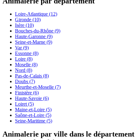
Animalerie par département
Loire-Atlantique
(12)
Gironde
(10)
Isère
(10)
Bouches-du-Rhône
(9)
Haute-Garonne
(9)
Seine-et-Marne
(9)
Var
(9)
Essonne
(8)
Loire
(8)
Moselle
(8)
Nord
(8)
Pas-de-Calais
(8)
Doubs
(7)
Meurthe-et-Moselle
(7)
Finistère
(6)
Haute-Savoie
(6)
Loiret
(5)
Maine-et-Loire
(5)
Saône-et-Loire
(5)
Seine-Maritime
(5)
Animalerie par ville dans le département