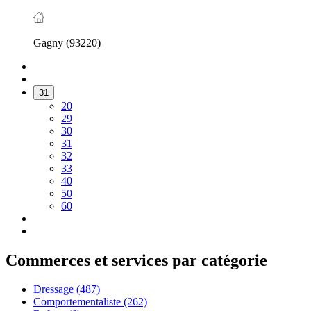
Gagny (93220)
31
20
29
30
31
32
33
40
50
60
Commerces et services par catégorie
Dressage
(487)
Comportementaliste
(262)