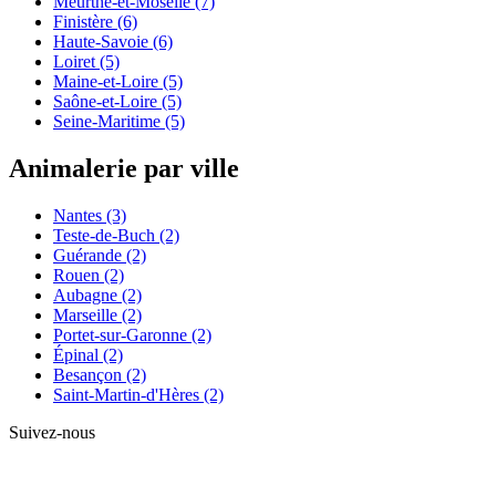
Meurthe-et-Moselle
(7)
Finistère
(6)
Haute-Savoie
(6)
Loiret
(5)
Maine-et-Loire
(5)
Saône-et-Loire
(5)
Seine-Maritime
(5)
Animalerie par ville
Nantes
(3)
Teste-de-Buch
(2)
Guérande
(2)
Rouen
(2)
Aubagne
(2)
Marseille
(2)
Portet-sur-Garonne
(2)
Épinal
(2)
Besançon
(2)
Saint-Martin-d'Hères
(2)
Suivez-nous