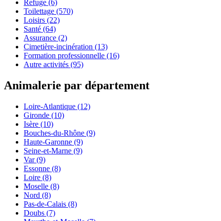
Refuge
(6)
Toilettage
(570)
Loisirs
(22)
Santé
(64)
Assurance
(2)
Cimetière-incinération
(13)
Formation professionnelle
(16)
Autre activités
(95)
Animalerie par département
Loire-Atlantique
(12)
Gironde
(10)
Isère
(10)
Bouches-du-Rhône
(9)
Haute-Garonne
(9)
Seine-et-Marne
(9)
Var
(9)
Essonne
(8)
Loire
(8)
Moselle
(8)
Nord
(8)
Pas-de-Calais
(8)
Doubs
(7)