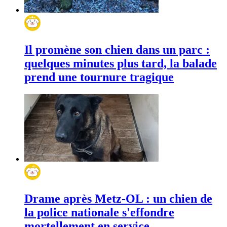
Il promène son chien dans un parc :
quelques minutes plus tard, la balade
prend une tournure tragique
Drame après Metz-OL : un chien de
la police nationale s'effondre
mortellement en service