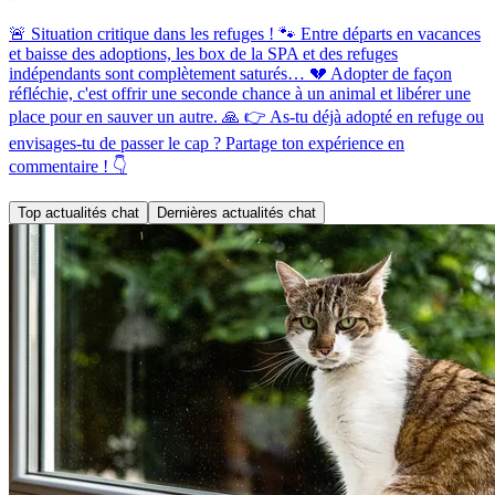
🚨 Situation critique dans les refuges ! 🐾 Entre départs en vacances
et baisse des adoptions, les box de la SPA et des refuges
indépendants sont complètement saturés… 💔 Adopter de façon
réfléchie, c'est offrir une seconde chance à un animal et libérer une
place pour en sauver un autre. 🙏 👉 As-tu déjà adopté en refuge ou
envisages-tu de passer le cap ? Partage ton expérience en
commentaire ! 👇
Top actualités chat
Dernières actualités chat