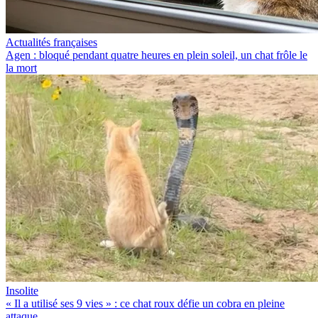
Actualités françaises
Agen : bloqué pendant quatre heures en plein soleil, un chat frôle le
la mort
Insolite
« Il a utilisé ses 9 vies » : ce chat roux défie un cobra en pleine
attaque