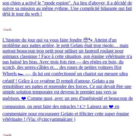
son chien a activé le "mode espion". Au lieu d'aboyer, il a décidé de
suivre sa mission au même rythme. Une complicité hilarante qui fait
déjà le tour du web !
L'histoire du jour qui va vous faire fondre 🥹🐾 Atteint d'un
problème aux pattes arrière, le petit Gelato était trop rigolo… mais
surtout beaucoup trop petit pour utiliser un fauteuil roulant pour
animaux classique ! Face à cette situation, son équipe vétérinaire n'a
pas baissé les bras. Avec trois fois rien — des règles en bois, du
scotch, des serres-câbles et… des roues de petites voitures Hot
Wheels 🏎️ —, ils lui ont confectionné un chariot sur mesure ultra
créatif ! Grâce à ce système D rempli d'amour, Gelato a pu
remobiliser ses pattes et reprendre des forces. Ce qui devait être une
simple solution temporaire est devenu le premier pas vers sa
guérison. ❤️ Comme quoi, avec un peu d'ingéniosité et beaucoup de
compassion, on peut faire des miracles ! 👉 Laissez un ❤️ en
commentaire pour encourager Gelato et féliciter cette super équipe
vétérinaire ! (Via: @cincyanimalcare )