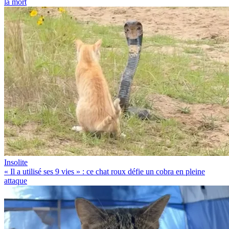
la mort
Insolite
« Il a utilisé ses 9 vies » : ce chat roux défie un cobra en pleine
attaque