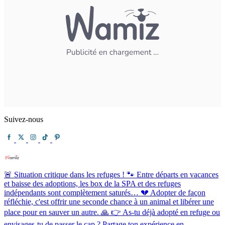
Suivez-nous
🚨 Situation critique dans les refuges ! 🐾 Entre départs en vacances
et baisse des adoptions, les box de la SPA et des refuges
indépendants sont complètement saturés… 💔 Adopter de façon
réfléchie, c'est offrir une seconde chance à un animal et libérer une
place pour en sauver un autre. 🙏 👉 As-tu déjà adopté en refuge ou
envisages-tu de passer le cap ? Partage ton expérience en