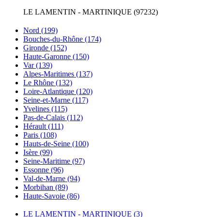
LE LAMENTIN - MARTINIQUE (97232)
Nord
(199)
Bouches-du-Rhône
(174)
Gironde
(152)
Haute-Garonne
(150)
Var
(139)
Alpes-Maritimes
(137)
Le Rhône
(132)
Loire-Atlantique
(120)
Seine-et-Marne
(117)
Yvelines
(115)
Pas-de-Calais
(112)
Hérault
(111)
Paris
(108)
Hauts-de-Seine
(100)
Isère
(99)
Seine-Maritime
(97)
Essonne
(96)
Val-de-Marne
(94)
Morbihan
(89)
Haute-Savoie
(86)
LE LAMENTIN - MARTINIQUE
(3)