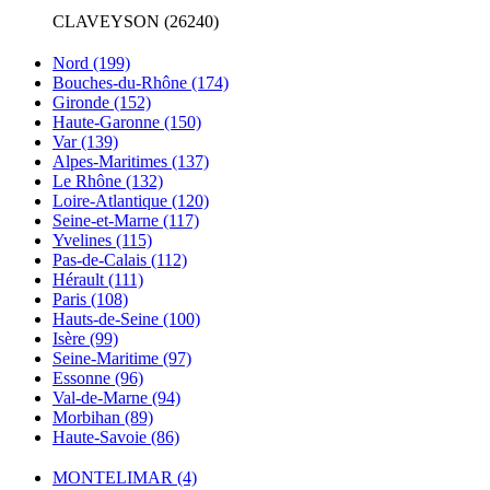
CLAVEYSON (26240)
Nord
(199)
Bouches-du-Rhône
(174)
Gironde
(152)
Haute-Garonne
(150)
Var
(139)
Alpes-Maritimes
(137)
Le Rhône
(132)
Loire-Atlantique
(120)
Seine-et-Marne
(117)
Yvelines
(115)
Pas-de-Calais
(112)
Hérault
(111)
Paris
(108)
Hauts-de-Seine
(100)
Isère
(99)
Seine-Maritime
(97)
Essonne
(96)
Val-de-Marne
(94)
Morbihan
(89)
Haute-Savoie
(86)
MONTELIMAR
(4)