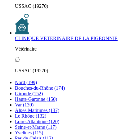
USSAC (19270)
CLINIQUE VETERINAIRE DE LA PIGEONNIE
Vétérinaire
USSAC (19270)
Nord
(199)
Bouches-du-Rhône
(174)
Gironde
(152)
Haute-Garonne
(150)
Var
(139)
Alpes-Maritimes
(137)
Le Rhône
(132)
Loire-Atlantique
(120)
Seine-et-Marne
(117)
Yvelines
(115)
Pas-de-Calais
(112)