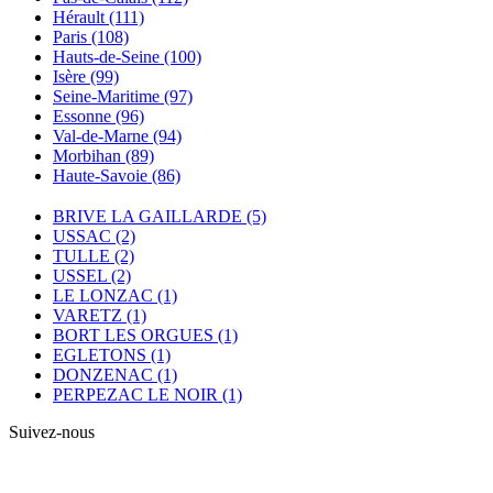
Hérault
(111)
Paris
(108)
Hauts-de-Seine
(100)
Isère
(99)
Seine-Maritime
(97)
Essonne
(96)
Val-de-Marne
(94)
Morbihan
(89)
Haute-Savoie
(86)
BRIVE LA GAILLARDE
(5)
USSAC
(2)
TULLE
(2)
USSEL
(2)
LE LONZAC
(1)
VARETZ
(1)
BORT LES ORGUES
(1)
EGLETONS
(1)
DONZENAC
(1)
PERPEZAC LE NOIR
(1)
Suivez-nous