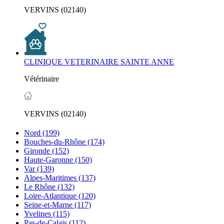
VERVINS (02140)
CLINIQUE VETERINAIRE SAINTE ANNE
Vétérinaire
VERVINS (02140)
Nord
(199)
Bouches-du-Rhône
(174)
Gironde
(152)
Haute-Garonne
(150)
Var
(139)
Alpes-Maritimes
(137)
Le Rhône
(132)
Loire-Atlantique
(120)
Seine-et-Marne
(117)
Yvelines
(115)
Pas-de-Calais
(112)