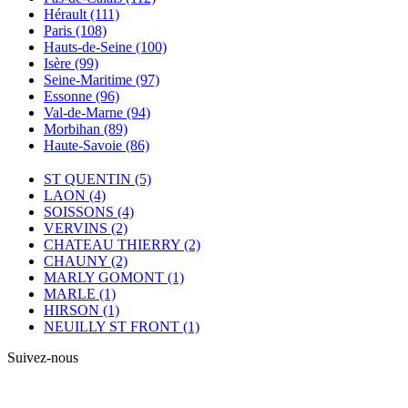
Hérault
(111)
Paris
(108)
Hauts-de-Seine
(100)
Isère
(99)
Seine-Maritime
(97)
Essonne
(96)
Val-de-Marne
(94)
Morbihan
(89)
Haute-Savoie
(86)
ST QUENTIN
(5)
LAON
(4)
SOISSONS
(4)
VERVINS
(2)
CHATEAU THIERRY
(2)
CHAUNY
(2)
MARLY GOMONT
(1)
MARLE
(1)
HIRSON
(1)
NEUILLY ST FRONT
(1)
Suivez-nous