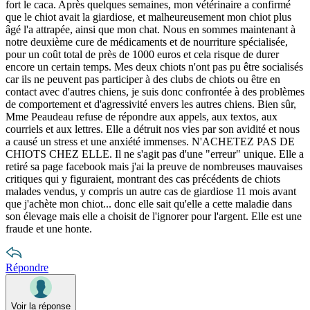
fort le caca. Après quelques semaines, mon vétérinaire a confirmé
que le chiot avait la giardiose, et malheureusement mon chiot plus
âgé l'a attrapée, ainsi que mon chat. Nous en sommes maintenant à
notre deuxième cure de médicaments et de nourriture spécialisée,
pour un coût total de près de 1000 euros et cela risque de durer
encore un certain temps. Mes deux chiots n'ont pas pu être socialisés
car ils ne peuvent pas participer à des clubs de chiots ou être en
contact avec d'autres chiens, je suis donc confrontée à des problèmes
de comportement et d'agressivité envers les autres chiens. Bien sûr,
Mme Peaudeau refuse de répondre aux appels, aux textos, aux
courriels et aux lettres. Elle a détruit nos vies par son avidité et nous
a causé un stress et une anxiété immenses. N'ACHETEZ PAS DE
CHIOTS CHEZ ELLE. Il ne s'agit pas d'une "erreur" unique. Elle a
retiré sa page facebook mais j'ai la preuve de nombreuses mauvaises
critiques qui y figuraient, montrant des cas précédents de chiots
malades vendus, y compris un autre cas de giardiose 11 mois avant
que j'achète mon chiot... donc elle sait qu'elle a cette maladie dans
son élevage mais elle a choisit de l'ignorer pour l'argent. Elle est une
fraude et une honte.
Répondre
Voir la réponse