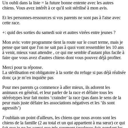
Un oubli dans la liste = la future bonne entente avec les autres
chiens. Vous avez intérêt à ce qu'il soit stérilisé à mon avis.
Et les personnes-ressources si vos parents ne sont pas à l'aise avec
cette race.
+: quid des sorties du samedi soir et autres virées entre jeunes ?
Mon avis: votre programme tient la route sur le court terme, mais je
pense que tant que l'on ne sait pas à quoi vont ressembler les 10 ans
à venir, mieux vaut attendre , ce qui me semble d'autant plus facile à
faire que vous avez d'autres chiens dont vous pouvez déjà profiter.
Merci pour ta réponse.
La stérilisation est obligatoire à la sortie du refuge si pas déjà réalisée
donc ça je m’en inquiète pas
Pour mes parents ça commence à aller mieux, ils adorent les
animaux en général, et leur parler de la race et défaire tous les
stéréotypes leur fait moins ‘craindre’ la race (pas dans le sens de la
peur mais juste défaire les associations négatives et les ‘ils sont
agressifs’)
J’oubliais un point d'ailleurs, les chiens que nous avons sont les
chiens de la famille (2 au total et un qui appartient à ma sœur) ce qui
fait que je ne les verrai que très rarement (quelques fois pendant les