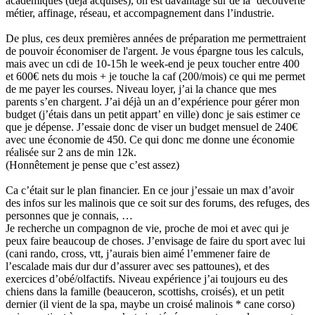
académiques (déjà acquises), on est davantage sur de la ‘découverte’
métier, affinage, réseau, et accompagnement dans l’industrie.
De plus, ces deux premières années de préparation me permettraient
de pouvoir économiser de l'argent. Je vous épargne tous les calculs,
mais avec un cdi de 10-15h le week-end je peux toucher entre 400
et 600€ nets du mois + je touche la caf (200/mois) ce qui me permet
de me payer les courses. Niveau loyer, j’ai la chance que mes
parents s’en chargent. J’ai déjà un an d’expérience pour gérer mon
budget (j’étais dans un petit appart’ en ville) donc je sais estimer ce
que je dépense. J’essaie donc de viser un budget mensuel de 240€
avec une économie de 450. Ce qui donc me donne une économie
réalisée sur 2 ans de min 12k.
(Honnêtement je pense que c’est assez)
Ca c’était sur le plan financier. En ce jour j’essaie un max d’avoir
des infos sur les malinois que ce soit sur des forums, des refuges, des
personnes que je connais, …
Je recherche un compagnon de vie, proche de moi et avec qui je
peux faire beaucoup de choses. J’envisage de faire du sport avec lui
(cani rando, cross, vtt, j’aurais bien aimé l’emmener faire de
l’escalade mais dur dur d’assurer avec ses pattounes), et des
exercices d’obé/olfactifs. Niveau expérience j’ai toujours eu des
chiens dans la famille (beauceron, scottishs, croisés), et un petit
dernier (il vient de la spa, maybe un croisé malinois * cane corso)