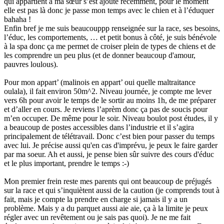
qui appartient à ma sœur s’est ajouté récemment, pour le moment
elle est pas là donc je passe mon temps avec le chien et à l’éduquer
bahaha !
Enfin bref je me suis beaucouppp renseignée sur la race, ses besoins,
l’éduc, les comportements, … et petit bonus à côté, je suis bénévole
à la spa donc ça me permet de croiser plein de types de chiens et de
les comprendre un peu plus (et de donner beaucoup d'amour,
pauvres loulous).
Pour mon appart’ (malinois en appart’ oui quelle maltraitance
oulala), il fait environ 50m^2. Niveau journée, je compte me lever
vers 6h pour avoir le temps de le sortir au moins 1h, de me préparer
et d’aller en cours. Je reviens l’aprèm donc ça pas de soucis pour
m’en occuper. De même pour le soir. Niveau boulot post études, il y
a beaucoup de postes accessibles dans l’industrie et il s’agira
principalement de télétravail. Donc c’est bien pour passer du temps
avec lui. Je précise aussi qu'en cas d'imprévu, je peux le faire garder
par ma soeur. Ah et aussi, je pense bien sûr suivre des cours d'éduc
et le plus important, prendre le temps :-)
Mon premier frein reste mes parents qui ont beaucoup de préjugés
sur la race et qui s’inquiètent aussi de la caution (je comprends tout à
fait, mais je compte la prendre en charge si jamais il y a un
problème. Mais y a du parquet aussi aie aie, ça à la limite je peux
régler avec un revêtement ou je sais pas quoi). Je ne me fait