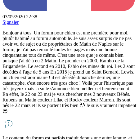
03/05/2020 22:38
Signaler
Bonjour à tous, Un forum pour chien est une première pour moi,
plutôt habitué au forum automobile. Je suis assez surpris de ne pas
avoir vu de sujet ou de propriétaires de Matin de Naples sur le
forum, je n'ai pas remonté toutes les pages mais une bonne
cinquantaine tout de même. C'est une race que je connais bien
puisque j'ai déjà eu 2 Matin. Le premier en 2000, Rambo de la
Briganderie. Le second en 2010, Fabio des mines du roi. Les 2 sont
décédés à l'age de 5 ans En 2015 je prend un Saint Bernard, Lewis,
un chien extraordinaire ! il est décédé dimanche dernier, une
catastrophe, c'est encore très gros choc ! Voilà pour l'historique pas
très joyeux mais la suite s'annonce bien meilleur et heureusement.
En effet, le 22 ou 23 mai je vais chercher mes 2 nouveaux Bébés.
Rubens un Matin couleur Lilac et Rocky couleur Marron. Ils sont
nés le 22 mars et ils se portent très bien 🙂 Je suis vraiment impatient
😎
Le contenu du forum est parfois traduit depuis une autre langue, et