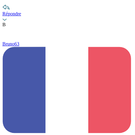
Répondre
B
Bruno63