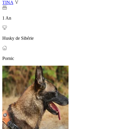
TINA
1 An
Husky de Sibérie
Pornic