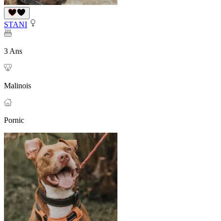
STANI
3 Ans
Malinois
Pornic