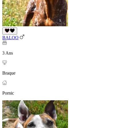
BALOO
3 Ans
Braque
Pornic