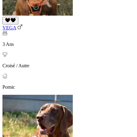
VEGA
3 Ans
Croisé / Autre
Pornic