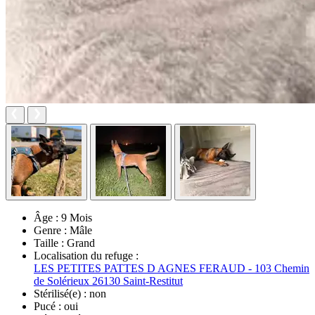
Âge :
9 Mois
Genre :
Mâle
Taille :
Grand
Localisation du refuge :
LES PETITES PATTES D AGNES FERAUD - 103 Chemin
de Solérieux 26130 Saint-Restitut
Stérilisé(e) :
non
Pucé :
oui