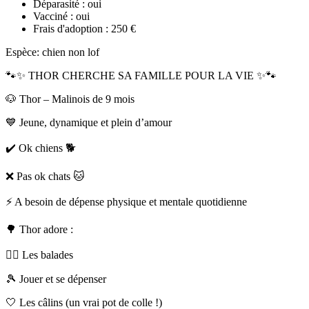
Déparasité :
oui
Vacciné :
oui
Frais d'adoption :
250 €
Espèce: chien non lof
🐾✨ THOR CHERCHE SA FAMILLE POUR LA VIE ✨🐾
🐶 Thor – Malinois de 9 mois
💙 Jeune, dynamique et plein d’amour
✔️ Ok chiens 🐕
❌ Pas ok chats 🐱
⚡ A besoin de dépense physique et mentale quotidienne
🌳 Thor adore :
🚶‍♂️ Les balades
🎾 Jouer et se dépenser
🤍 Les câlins (un vrai pot de colle !)