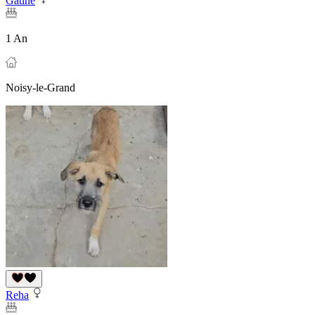
Gatine
1 An
Noisy-le-Grand
Reha