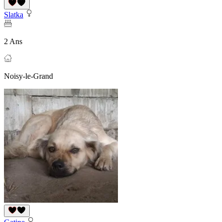
Slatka
2 Ans
Noisy-le-Grand