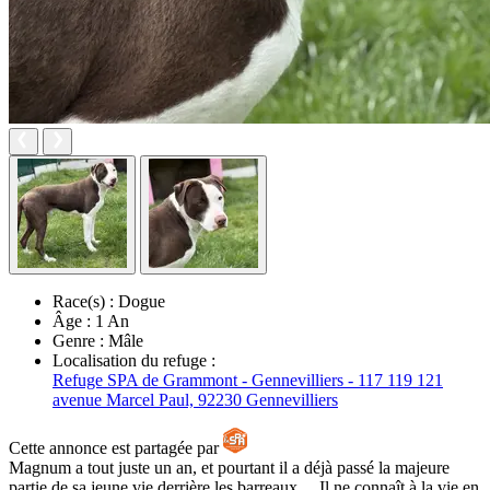
Race(s) :
Dogue
Âge :
1 An
Genre :
Mâle
Localisation du refuge :
Refuge SPA de Grammont - Gennevilliers - 117 119 121
avenue Marcel Paul, 92230 Gennevilliers
Cette annonce est partagée par
Magnum a tout juste un an, et pourtant il a déjà passé la majeure
partie de sa jeune vie derrière les barreaux… Il ne connaît à la vie en