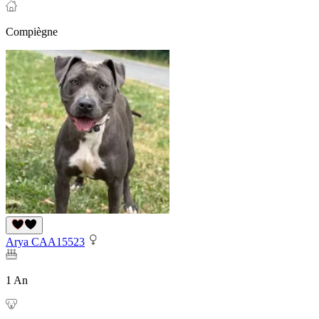
Compiègne
Arya CAA15523
1 An