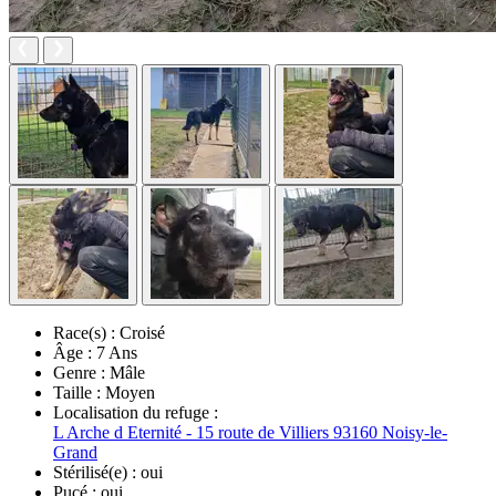
Race(s) :
Croisé
Âge :
7 Ans
Genre :
Mâle
Taille :
Moyen
Localisation du refuge :
L Arche d Eternité - 15 route de Villiers 93160 Noisy-le-
Grand
Stérilisé(e) :
oui
Pucé :
oui