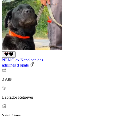
NEMO ex Napoleon des
adrilines d opale
3 Ans
Labrador Retriever
Saint-Omer