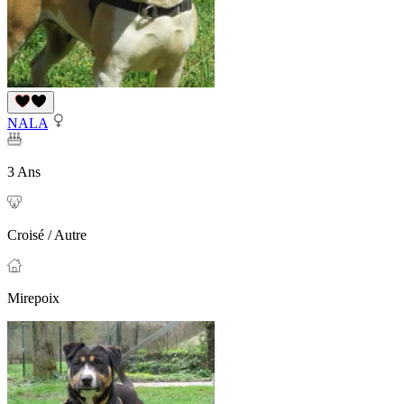
NALA
3 Ans
Croisé / Autre
Mirepoix