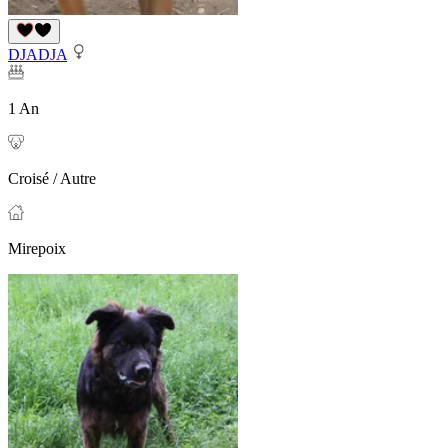
DJADJA
1 An
Croisé / Autre
Mirepoix