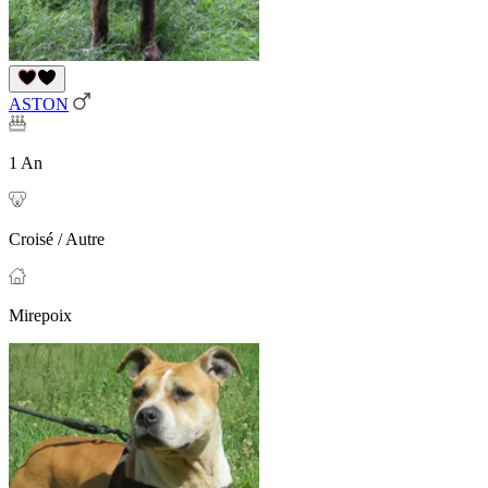
ASTON
1 An
Croisé / Autre
Mirepoix