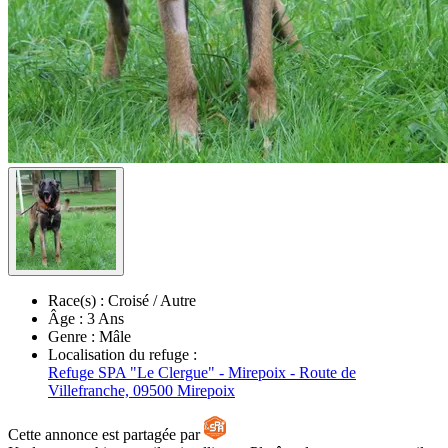
Race(s) :
Croisé / Autre
Âge :
3 Ans
Genre :
Mâle
Localisation du refuge :
Refuge SPA "Le Clergue" - Mirepoix - Route de
Villefranche, 09500 Mirepoix
Cette annonce est partagée par