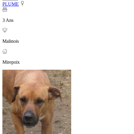
PLUME
3 Ans
Malinois
Mirepoix