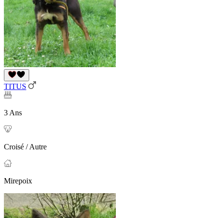
TITUS
3 Ans
Croisé / Autre
Mirepoix