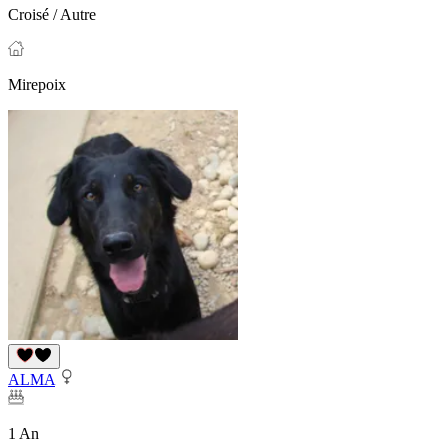
Croisé / Autre
Mirepoix
ALMA
1 An