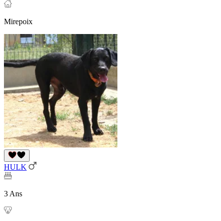
Mirepoix
HULK
3 Ans