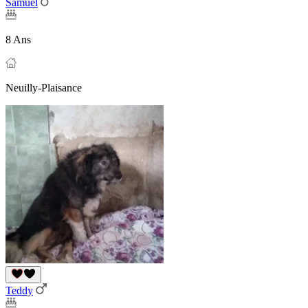
Samuel
8 Ans
Neuilly-Plaisance
Teddy