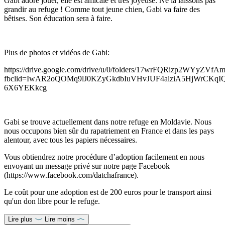
Gabi adore jouer, elle est amicale et très joyeuse. Ne la laissons pas
grandir au refuge ! Comme tout jeune chien, Gabi va faire des
bêtises. Son éducation sera à faire.
Plus de photos et vidéos de Gabi:
https://drive.google.com/drive/u/0/folders/17wrFQRizp2WYyZV
fbclid=IwAR2oQOMq9lJ0KZyGkdbIuVHvJUF4alziA5HjWrCKqIQ
6X6YEKkcg
Gabi se trouve actuellement dans notre refuge en Moldavie. Nous
nous occupons bien sûr du rapatriement en France et dans les pays
alentour, avec tous les papiers nécessaires.
Vous obtiendrez notre procédure d’adoption facilement en nous
envoyant un message privé sur notre page Facebook
(https://www.facebook.com/datchafrance).
Le coût pour une adoption est de 200 euros pour le transport ainsi
qu'un don libre pour le refuge.
Lire plus
Lire moins