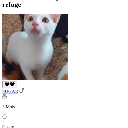
refuge
SUGAR
3 Mois
Gasny