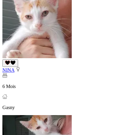
NINA
6 Mois
Gasny