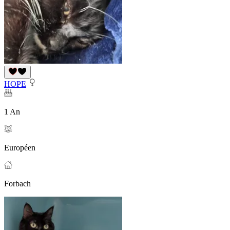
HOPE
1 An
Européen
Forbach