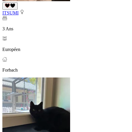
ITSUMI
3 Ans
Européen
Forbach