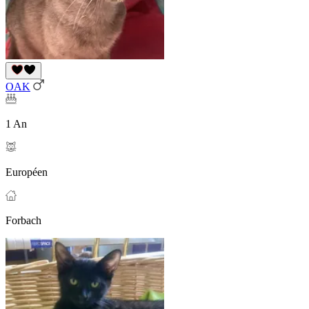
OAK
1 An
Européen
Forbach