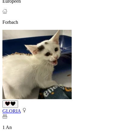
Européen
Forbach
GLORIA
1 An