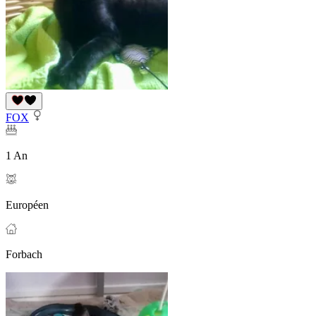
FOX
1 An
Européen
Forbach