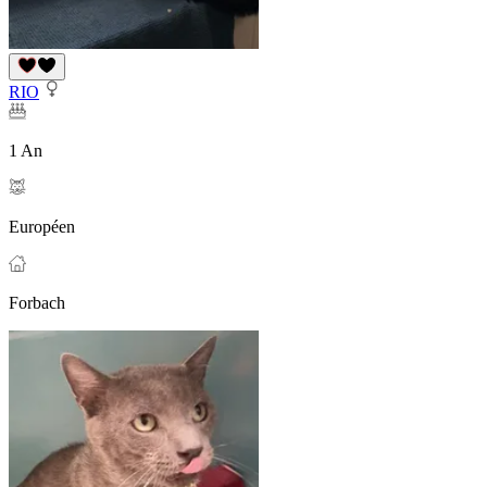
RIO
1 An
Européen
Forbach