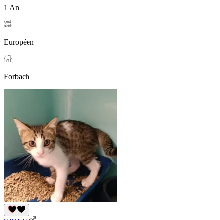
1 An
Européen
Forbach