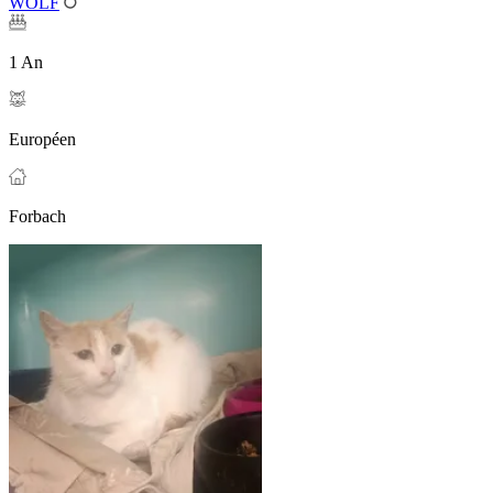
WOLF
1 An
Européen
Forbach