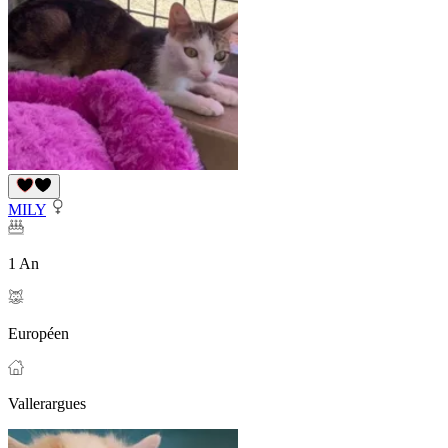
MILY
1 An
Européen
Vallerargues