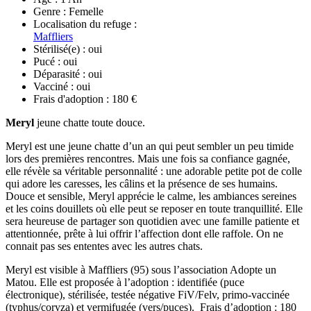
Genre :
Femelle
Localisation du refuge :
Maffliers
Stérilisé(e) :
oui
Pucé :
oui
Déparasité :
oui
Vacciné :
oui
Frais d'adoption :
180 €
Meryl
jeune chatte toute douce.
Meryl est une jeune chatte d’un an qui peut sembler un peu timide
lors des premières rencontres. Mais une fois sa confiance gagnée,
elle révèle sa véritable personnalité : une adorable petite pot de colle
qui adore les caresses, les câlins et la présence de ses humains.
Douce et sensible, Meryl apprécie le calme, les ambiances sereines
et les coins douillets où elle peut se reposer en toute tranquillité. Elle
sera heureuse de partager son quotidien avec une famille patiente et
attentionnée, prête à lui offrir l’affection dont elle raffole. On ne
connait pas ses ententes avec les autres chats.
Meryl est visible à Maffliers (95) sous l’association Adopte un
Matou. Elle est proposée à l’adoption : identifiée (puce
électronique), stérilisée, testée négative FiV/Felv, primo-vaccinée
(typhus/coryza) et vermifugée (vers/puces). Frais d’adoption : 180