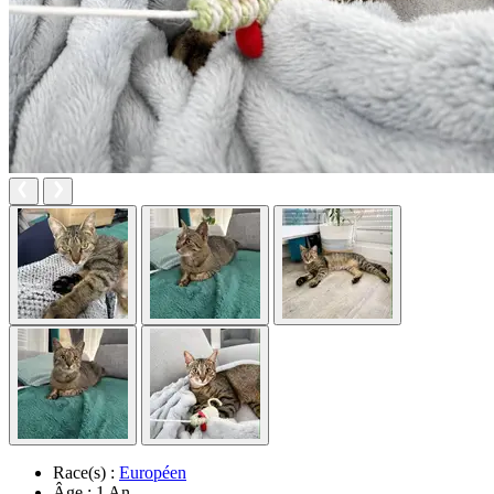
Race(s) :
Européen
Âge :
1 An