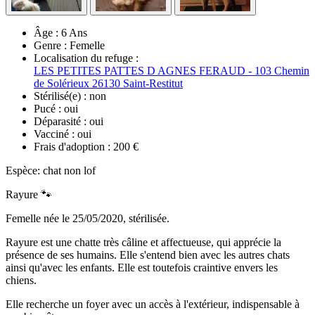
Âge :
6 Ans
Genre :
Femelle
Localisation du refuge :
LES PETITES PATTES D AGNES FERAUD - 103 Chemin
de Solérieux 26130 Saint-Restitut
Stérilisé(e) :
non
Pucé :
oui
Déparasité :
oui
Vacciné :
oui
Frais d'adoption :
200 €
Espèce: chat non lof
Rayure 🐾
Femelle née le 25/05/2020, stérilisée.
Rayure est une chatte très câline et affectueuse, qui apprécie la
présence de ses humains. Elle s'entend bien avec les autres chats
ainsi qu'avec les enfants. Elle est toutefois craintive envers les
chiens.
Elle recherche un foyer avec un accès à l'extérieur, indispensable à