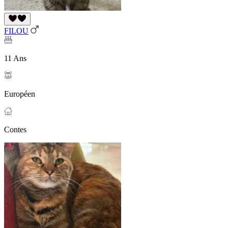
FILOU
11 Ans
Européen
Contes