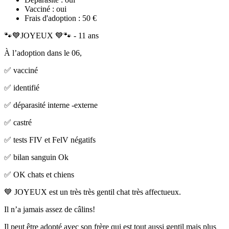
Vacciné :
oui
Frais d'adoption :
50 €
🐾💙JOYEUX 💙🐾 - 11 ans
À l’adoption dans le 06,
✅ vacciné
✅ identifié
✅ déparasité interne -externe
✅ castré
✅ tests FIV et FelV négatifs
✅ bilan sanguin Ok
✅ OK chats et chiens
💙 JOYEUX est un très très gentil chat très affectueux.
Il n’a jamais assez de câlins!
Il peut être adopté avec son frère qui est tout aussi gentil mais plus