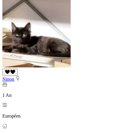
Ninon
1 An
Européen