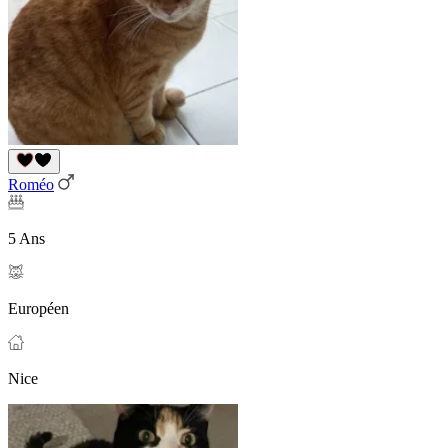
Roméo
5 Ans
Européen
Nice