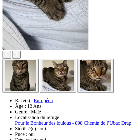
Race(s) :
Européen
Âge :
12 Ans
Genre :
Mâle
Localisation du refuge :
Pour le Bonheur des loulous - 898 Chemin de l’Ubac Drap
Stérilisé(e) :
oui
Pucé :
oui
Déparasité :
oui