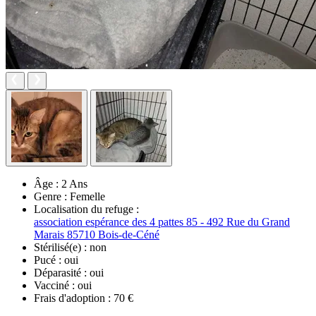
Âge :
2 Ans
Genre :
Femelle
Localisation du refuge :
association espérance des 4 pattes 85 - 492 Rue du Grand
Marais 85710 Bois-de-Céné
Stérilisé(e) :
non
Pucé :
oui
Déparasité :
oui
Vacciné :
oui
Frais d'adoption :
70 €