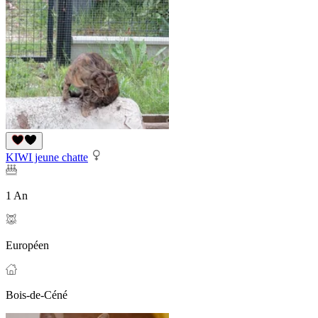
KIWI jeune chatte
1 An
Européen
Bois-de-Céné