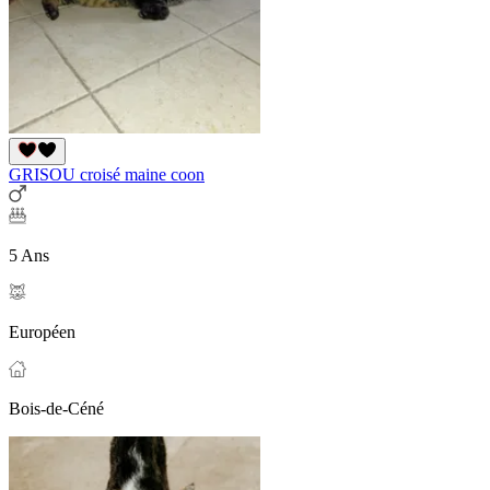
GRISOU croisé maine coon
5 Ans
Européen
Bois-de-Céné