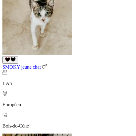
SMOKY jeune chat
1 An
Européen
Bois-de-Céné