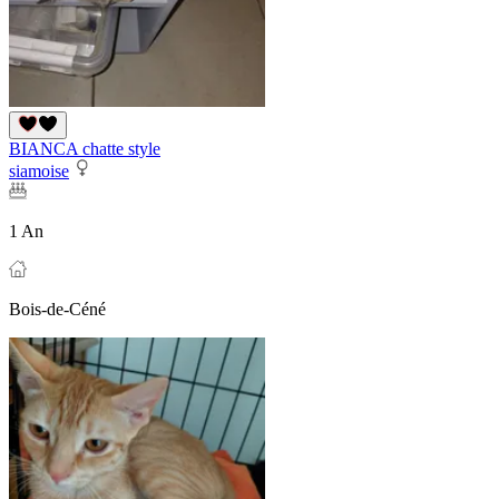
BIANCA chatte style
siamoise
1 An
Bois-de-Céné