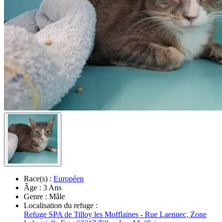
Race(s) :
Européen
Âge :
3 Ans
Genre :
Mâle
Localisation du refuge :
Refuge SPA de Tilloy les Mofflaines - Rue Laennec, Zone