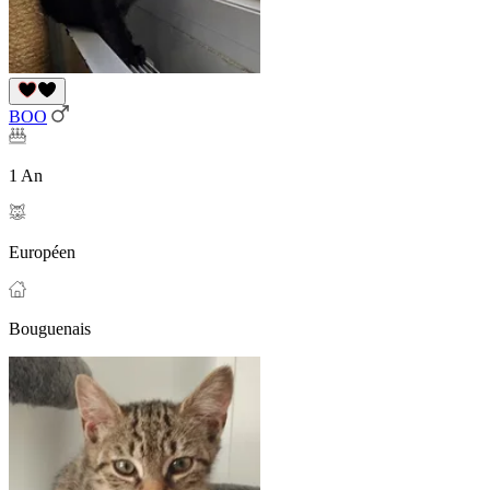
BOO
1 An
Européen
Bouguenais