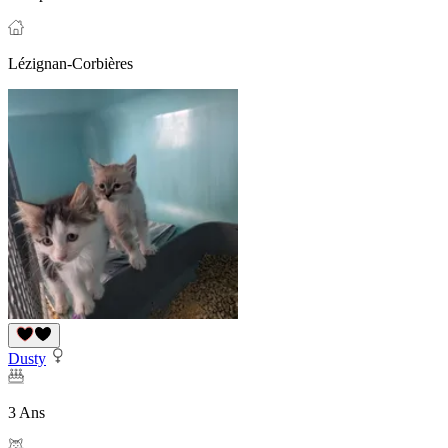
Lézignan-Corbières
Dusty
3 Ans