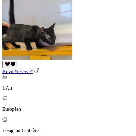
Kovu *réservé*
1 An
Européen
Lézignan-Corbières