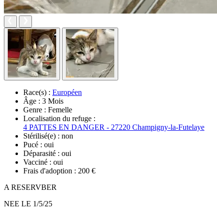
Race(s) :
Européen
Âge :
3 Mois
Genre :
Femelle
Localisation du refuge :
4 PATTES EN DANGER - 27220 Champigny-la-Futelaye
Stérilisé(e) :
non
Pucé :
oui
Déparasité :
oui
Vacciné :
oui
Frais d'adoption :
200 €
A RESERVBER
NEE LE 1/5/25