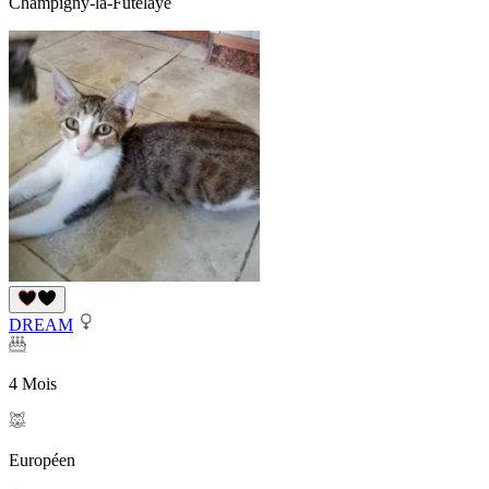
Champigny-la-Futelaye
DREAM
4 Mois
Européen