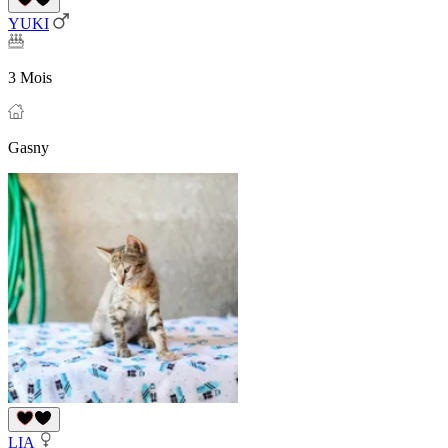
YUKI
3 Mois
Gasny
LIA