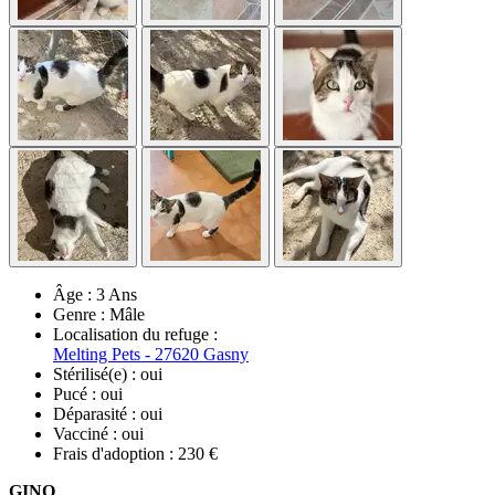
Âge :
3 Ans
Genre :
Mâle
Localisation du refuge :
Melting Pets - 27620 Gasny
Stérilisé(e) :
oui
Pucé :
oui
Déparasité :
oui
Vacciné :
oui
Frais d'adoption :
230 €
GINO