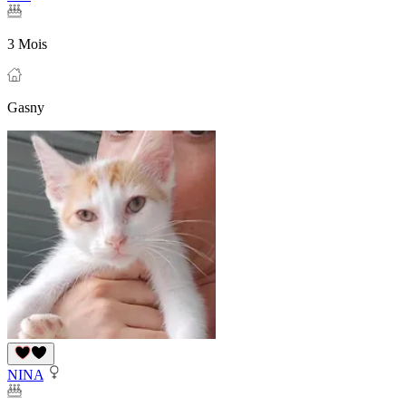
3 Mois
Gasny
NINA