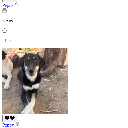
Pepita
3 Ans
Lille
Poppy