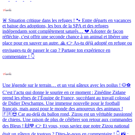
🚨 Situation critique dans les refuges ! 🐾 Entre départs en vacances
et baisse des adoptions, les box de la SPA et des refuges
indépendants sont complètement saturés… 💔 Adopter de façon
réfléchie, c'est offrir une seconde chance à un animal et libérer une
place pour en sauver un autre. 🙏 👉 As-tu déjà adopté en refuge ou
envisages-tu de passer le cap ? Partage ton expérience en
commentaire ! 👇
Une légende sur le terrain… et un vrai gâteux avec les poilus ! 🐶⚽️
C’est l’actu qui donne le sourire en ce moment : Zinédine Zidane
prend les rênes de l’Équipe de France, succédant au travail colossal
de Didier Deschamps. Une immense nouvelle pour le football
français, mais aussi pour le monde des amoureux des animaux !
🇫🇷😍 Car au-delà du ballon rond, Zizou est un véritable passionné
de chiens. Une raison de plus de célébrer son retour aux commandes
des Bleus ! 🙌💙 👉 Et vous, vous saviez que notre Zizou national
était un gâteux de toutous ? Dites-le-nous en commentaire ! 👇 📸 :