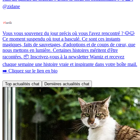
@zidane
Vous vous souvenez du jour précis où vous l'avez rencontré ? 🐶🐱
Ce moment suspendu où tout a basculé. Ce sont ces instants
magiques, faits de sauvetages, d'adoptions et de coups de cœur, que
nous mettons en lumière. Certaines histoires méritent d'être
racontées. 📦 Inscrivez-vous à la newsletter Wamiz et recevez
chaque semaine une histoire vraie et inspirante dans votre boîte mail.
➡️ Cliquez sur le lien en bio
Top actualités chat
Dernières actualités chat