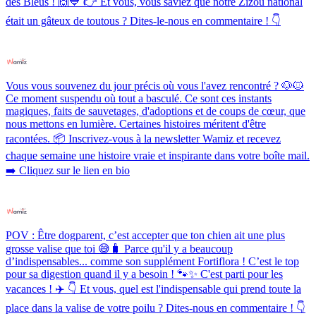
des Bleus ! 🙌💙 👉 Et vous, vous saviez que notre Zizou national
était un gâteux de toutous ? Dites-le-nous en commentaire ! 👇
Vous vous souvenez du jour précis où vous l'avez rencontré ? 🐶🐱
Ce moment suspendu où tout a basculé. Ce sont ces instants
magiques, faits de sauvetages, d'adoptions et de coups de cœur, que
nous mettons en lumière. Certaines histoires méritent d'être
racontées. 📦 Inscrivez-vous à la newsletter Wamiz et recevez
chaque semaine une histoire vraie et inspirante dans votre boîte mail.
➡️ Cliquez sur le lien en bio
POV : Être dogparent, c’est accepter que ton chien ait une plus
grosse valise que toi 😅🧳 Parce qu'il y a beaucoup
d’indispensables... comme son supplément Fortiflora ! C’est le top
pour sa digestion quand il y a besoin ! 🐾✨ C'est parti pour les
vacances ! ✈️ 👇 Et vous, quel est l'indispensable qui prend toute la
place dans la valise de votre poilu ? Dites-nous en commentaire ! 👇