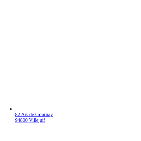
82 Av. de Gournay
94800 Villejuif