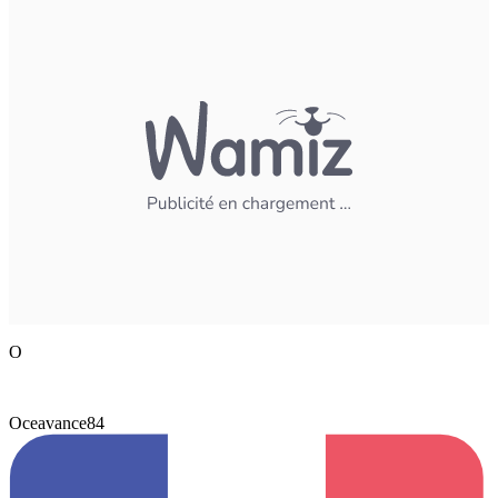
O
Oceavance84