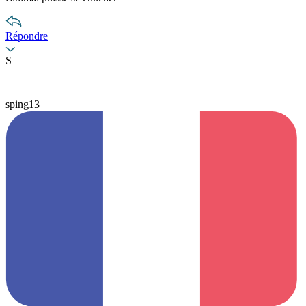
Répondre
S
sping13